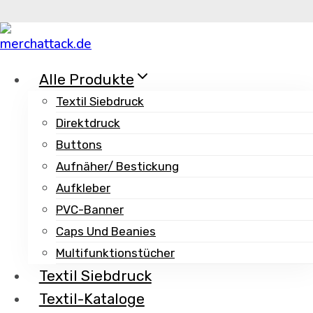
Zum
Inhalt
springen
Alle Produkte
Textil Siebdruck
Impressum
Direktdruck
Buttons
MerchAttack Merchandise-
Aufnäher/ Bestickung
Dienstleistungen
Aufkleber
Michael Siewert
PVC-Banner
Höhenstr. 46
Caps Und Beanies
40227 Düsseldorf
Multifunktionstücher
Tel. +49(0)211/59801917
Textil Siebdruck
www.merchattack.de
Textil-Kataloge