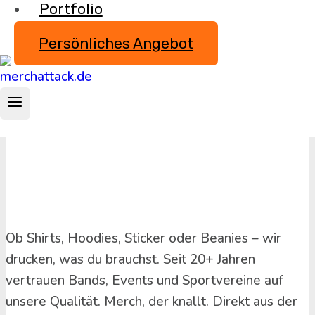
info@merchattack.de
Portfolio
Steuernr.: 133/5306/1900
USt-IdNr.: DE-813790899
Persönliches Angebot
Ob Shirts, Hoodies, Sticker oder Beanies – wir
drucken, was du brauchst. Seit 20+ Jahren
vertrauen Bands, Events und Sportvereine auf
unsere Qualität. Merch, der knallt. Direkt aus der