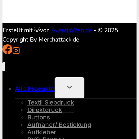
Erstellt mit 💡von
AventisWeb.de
- © 2025
Copyright By Merchattack.de
Untermenü
Alle Produkte
Umschalten
Textil Siebdruck
Direktdruck
Buttons
Aufnäher/ Bestickung
Aufkleber